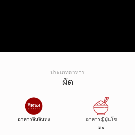
ประเภทอาหาร
ผัด
อาหารจีนจินหง
อาหารญี่ปุ่นโซ
มะ