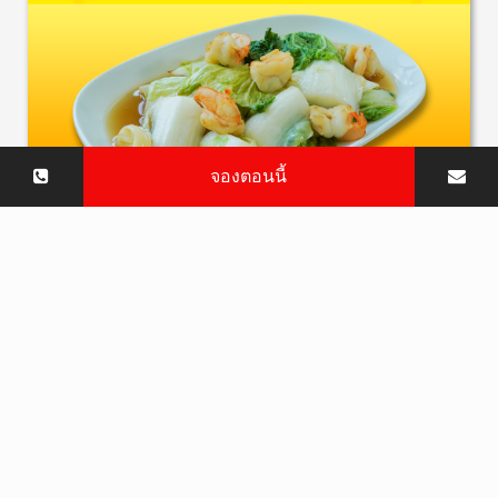
จองตอนนี้
ผักกาดขาวผัดกุ้งแชบ๊วย
ผัดได้กลิ่นหอมกระทะ ได้รสชาติผักกาดขาวหวานๆเต็มๆ
กุ้งก็เป็นกุ้งแช่บ๊วยตัวใหญ่เต็มคำ