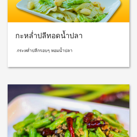
กะหล่ำปลีทอดน้ำปลา
กระห
ล่ำปลีกรอบๆ หอมน้ำปลา